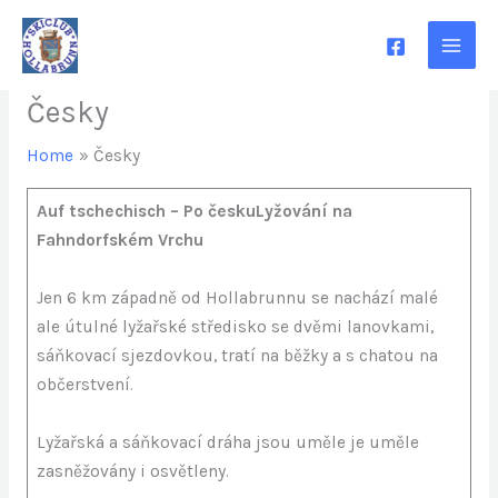
Skip
to
content
Česky
Home
Česky
Auf tschechisch – Po českuLyžování na
Fahndorfském Vrchu
Jen 6 km západně od Hollabrunnu se nachází malé
ale útulné lyžařské středisko se dvěmi lanovkami,
sáňkovací sjezdovkou, tratí na běžky a s chatou na
občerstvení.
Lyžařská a sáňkovací dráha jsou uměle je uměle
zasněžovány i osvětleny.